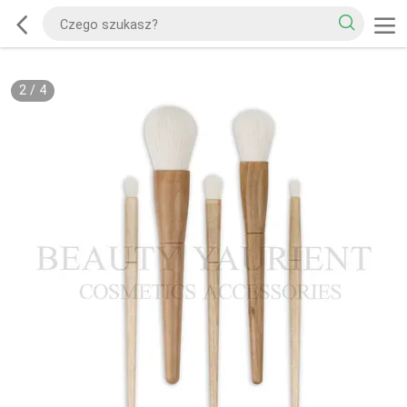
2
/
4