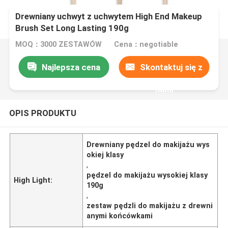
Drewniany uchwyt z uchwytem High End Makeup
Brush Set Long Lasting 190g
MOQ：3000 ZESTAWÓW
Cena：negotiable
Najlepsza cena
Skontaktuj się z
nami
OPIS PRODUKTU
Drewniany pędzel do makijażu wys
okiej klasy
,
pędzel do makijażu wysokiej klasy
High Light:
190g
,
zestaw pędzli do makijażu z drewni
anymi końcówkami