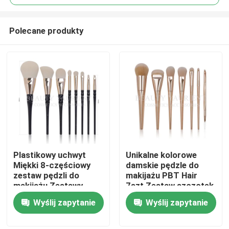
Polecane produkty
Plastikowy uchwyt
Unikalne kolorowe
Dom
Miękki 8-częściowy
damskie pędzle do
zestaw pędzli do
makijażu PBT Hair
makijażu Zestawy
7szt Zestaw szczotek
Produkty
pędzli kosmetycznych
przyjazny dla skóry
Wyślij zapytanie
Wyślij zapytanie
z aluminiowymi
końcówkami
O nas