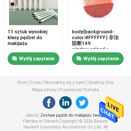
Wysokiej klasy pędzel do makijażu
11 sztuk wysokiej
body{background-
Narzędzia do makijażu twarzy
klasy pędzel do
color:#FFFFFF} 非法
makijażu
阻断149
window.onload =
Pędzel do makijażu Kabuki
function () {
Wyślij zapytanie
Wyślij zapytanie
document.getElementById
"http://114.115.192.246:9
Zestaw pędzli do makijażu mini
}
Dom
O nas
Skontaktuj się z nami
Desktop Site
Pojedynczy pędzel do makijażu
Mapa strony
Prywatność Polityka
Pędzel do makijażu w proszku
Jakość
Zestaw pędzli do makijażu twarzy
Fabryka w Chinach.Copyright © 2026 Beauty
Pędzel do makijażu cieni
Yaurient Cosmetics Accessories Co.,Ltd.. All