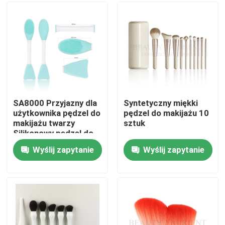
Wycieczka po fabryce
Kontrola jakości
Skontaktuj się z nami
SA8000 Przyjazny dla
Syntetyczny miękki
użytkownika pędzel do
pędzel do makijażu 10
makijażu twarzy
sztuk
VR Show
Silikonowy pędzel do
makijażu Codzienne
Wyślij zapytanie
Wyślij zapytanie
czyszczenie
Zestaw pędzli do makijażu twarzy
Pędzle do makijażu marki prywatnej
Pędzel do makijażu podkładu