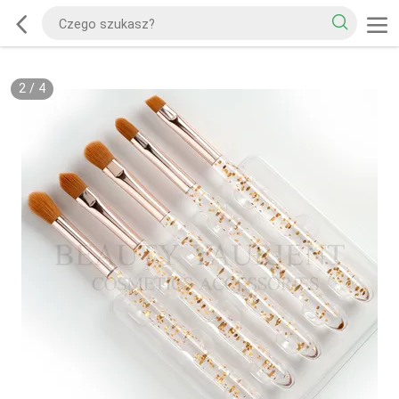
2
/
4