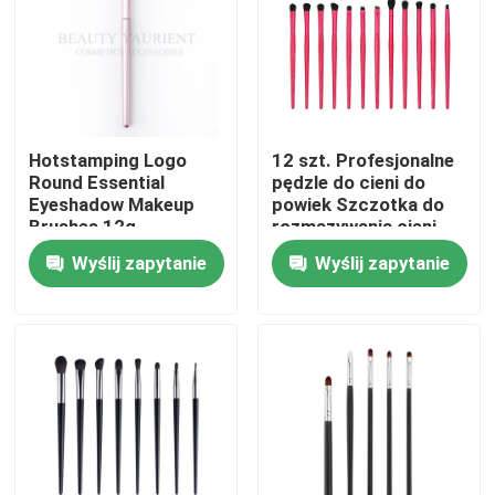
Wycieczka po fabryce
Kontrola jakości
Hotstamping Logo
12 szt. Profesjonalne
Round Essential
pędzle do cieni do
Skontaktuj się z nami
Eyeshadow Makeup
powiek Szczotka do
Brushes 12g
rozmazywania cieni
19,5 cm;
Wyślij zapytanie
Wyślij zapytanie
VR Show
Zestaw pędzli do makijażu twarzy
Pędzle do makijażu marki prywatnej
Pędzel do makijażu podkładu