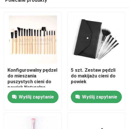
Konfigurowalny pędzel
5 szt. Zestaw pędzli
do mieszania
do makijażu cieni do
puszystych cieni do
powiek
powiek Naturalne
Dom
pędzle do makijażu
Wyślij zapytanie
Wyślij zapytanie
Produkty
O nas